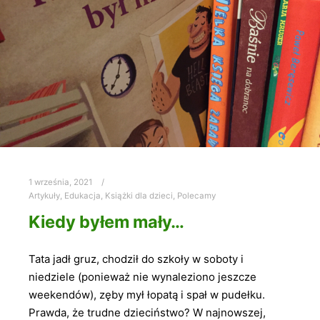
1 września, 2021
Artykuły
,
Edukacja
,
Książki dla dzieci
,
Polecamy
Kiedy byłem mały…
Tata jadł gruz, chodził do szkoły w soboty i
niedziele (ponieważ nie wynaleziono jeszcze
weekendów), zęby mył łopatą i spał w pudełku.
Prawda, że trudne dzieciństwo? W najnowszej,