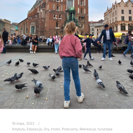
16 maja, 2022
Artykuły
,
Edukacja
,
Gry
,
Hotel
,
Polecamy
,
Rekreacja, turystyka